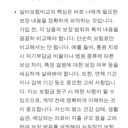
실비보험비교의 핵심은 바로 나에게 필요한
보장 내용을 정확하게 파악하는 것입니다.
가입 전, 각 상품의 보장 범위와 특약 내용을
꼼꼼히 비교해야 합니다. 단순히 보험료만
비교해서는 안 됩니다. 예를 들어, 통원 치료
시 자기부담금 비율이나 병원 종류에 따른
보상 차이, 특정 질병에 대한 보장 여부 등을
세심하게 살펴봐야 합니다. 또한, 면책 기간
이나 감액 기간 등도 중요한 고려 사항입니
다. 이는 보험금 청구 시 제한 사항이 될 수
있으므로, 계약 전에 명확하게 이해하는 것
이 중요합니다. 자신의 평소 건강 상태, 생활
습관, 예상되는 의료비 지출 규모 등을 고려
하여 보장 범위를 설정해야 실질적인 보험