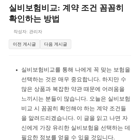
실비보험비교: 계약 조건 꼼꼼히
확인하는 방법
작성자: 관리자
이전 게시글
다음 게시글
실비보험비교를 통해 나에게 꼭 맞는 보험을
선택하는 것은 매우 중요합니다. 하지만 수
많은 상품과 복잡한 약관 때문에 어려움을
느끼시는 분들이 많습니다. 오늘은 실비보험
비교 시 꼼꼼히 확인해야 하는 계약 조건들
을 알려드리겠습니다. 이 글을 읽고 나면 자
신에게 가장 유리한 실비보험을 선택하는 데
필요한 정보를 얻을 수 있을 것입니다.