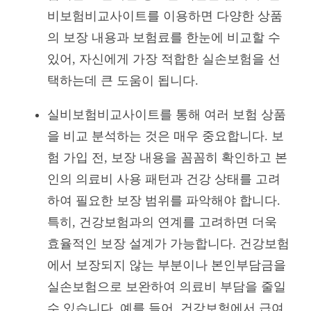
비보험비교사이트를 이용하면 다양한 상품
의 보장 내용과 보험료를 한눈에 비교할 수
있어, 자신에게 가장 적합한 실손보험을 선
택하는데 큰 도움이 됩니다.
실비보험비교사이트를 통해 여러 보험 상품
을 비교 분석하는 것은 매우 중요합니다. 보
험 가입 전, 보장 내용을 꼼꼼히 확인하고 본
인의 의료비 사용 패턴과 건강 상태를 고려
하여 필요한 보장 범위를 파악해야 합니다.
특히, 건강보험과의 연계를 고려하면 더욱
효율적인 보장 설계가 가능합니다. 건강보험
에서 보장되지 않는 부분이나 본인부담금을
실손보험으로 보완하여 의료비 부담을 줄일
수 있습니다. 예를 들어, 건강보험에서 급여