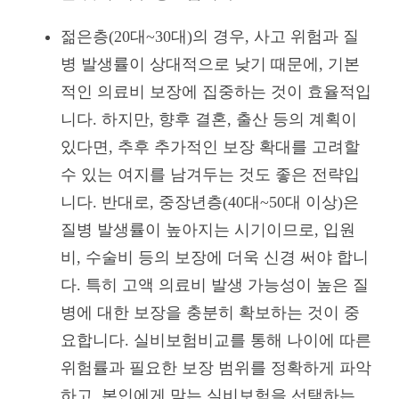
젊은층(20대~30대)의 경우, 사고 위험과 질
병 발생률이 상대적으로 낮기 때문에, 기본
적인 의료비 보장에 집중하는 것이 효율적입
니다. 하지만, 향후 결혼, 출산 등의 계획이
있다면, 추후 추가적인 보장 확대를 고려할
수 있는 여지를 남겨두는 것도 좋은 전략입
니다. 반대로, 중장년층(40대~50대 이상)은
질병 발생률이 높아지는 시기이므로, 입원
비, 수술비 등의 보장에 더욱 신경 써야 합니
다. 특히 고액 의료비 발생 가능성이 높은 질
병에 대한 보장을 충분히 확보하는 것이 중
요합니다. 실비보험비교를 통해 나이에 따른
위험률과 필요한 보장 범위를 정확하게 파악
하고, 본인에게 맞는 실비보험을 선택하는