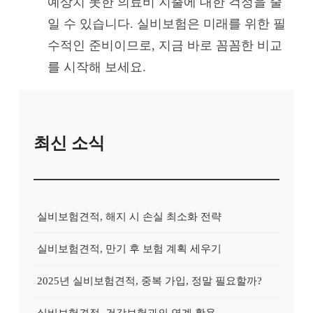
예상치 못한 의료비 지출에 대한 걱정을 줄
일 수 있습니다. 실비보험은 미래를 위한 필
수적인 준비이므로, 지금 바로 꼼꼼한 비교
를 시작해 보세요.
최신 소식
실비보험견적, 해지 시 손실 최소화 전략
실비보험견적, 만기 후 보험 계획 세우기
2025년 실비보험견적, 중복 가입, 정말 필요할까?
실비보험견적, 건강보험과의 연계 활용