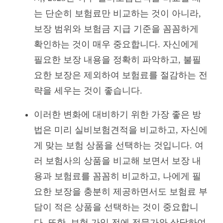
는 단순히 보험료만 비교하는 것이 아니라,
보장 범위와 보험금 지급 기준을 꼼꼼하게
확인하는 것이 매우 중요합니다. 자신에게
필요한 보장 내용을 정확히 파악하고, 불필
요한 보장은 제외하여 보험료를 절감하는 전
략을 세우는 것이 좋습니다.
이러한 변화에 대비하기 위한 가장 좋은 방
법은 미리 실비보험견적을 비교하고, 자신에
게 맞는 보험 상품을 선택하는 것입니다. 여
러 보험사의 상품을 비교해 보면서 보장 내
용과 보험료를 꼼꼼히 비교하고, 나에게 필
요한 보장을 충분히 제공하면서도 보험료 부
담이 적은 상품을 선택하는 것이 중요합니
다. 또한, 보험 가입 전에 전문가와 상담하여