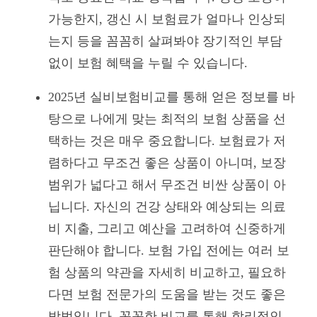
가능한지, 갱신 시 보험료가 얼마나 인상되
는지 등을 꼼꼼히 살펴봐야 장기적인 부담
없이 보험 혜택을 누릴 수 있습니다.
2025년 실비보험비교를 통해 얻은 정보를 바
탕으로 나에게 맞는 최적의 보험 상품을 선
택하는 것은 매우 중요합니다. 보험료가 저
렴하다고 무조건 좋은 상품이 아니며, 보장
범위가 넓다고 해서 무조건 비싼 상품이 아
닙니다. 자신의 건강 상태와 예상되는 의료
비 지출, 그리고 예산을 고려하여 신중하게
판단해야 합니다. 보험 가입 전에는 여러 보
험 상품의 약관을 자세히 비교하고, 필요하
다면 보험 전문가의 도움을 받는 것도 좋은
방법입니다. 꼼꼼한 비교를 통해 합리적인