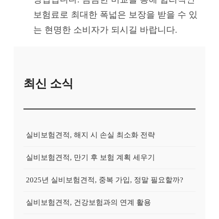
보험료로 최대한 폭넓은 보장을 받을 수 있
는 현명한 소비자가 되시길 바랍니다.
최신 소식
실비보험견적, 해지 시 손실 최소화 전략
실비보험견적, 만기 후 보험 계획 세우기
2025년 실비보험견적, 중복 가입, 정말 필요할까?
실비보험견적, 건강보험과의 연계 활용