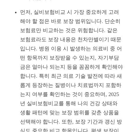
먼저, 실비보험비교 시 가장 중요하게 고려
해야 할 점은 바로 보장 범위입니다. 단순히
보험료만 비교하는 것은 위험합니다. 같은
보험료라도 보장 내용은 천차만별이기 때문
입니다. 병원 이용 시 발생하는 의료비 중 어
떤 항목까지 보장받을 수 있는지, 자기부담
금은 얼마나 되는지 등을 꼼꼼하게 확인해야
합니다. 특히 최근 의료 기술 발전에 따라 새
롭게 등장하는 질병이나 치료법까지 포함하
는지 여부를 확인하는 것이 중요하며, 2025
년 실비보험비교를 통해 나의 건강 상태와
생활 패턴에 맞는 보장 범위를 갖춘 상품을
선택해야 합니다. 또한, 보장 기간과 갱신 방
식도 중요한 비교 항목입니다. 평생 보장이