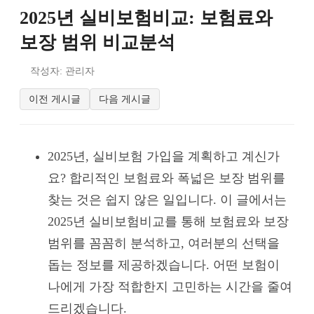
2025년 실비보험비교: 보험료와
보장 범위 비교분석
작성자: 관리자
이전 게시글
다음 게시글
2025년, 실비보험 가입을 계획하고 계신가
요? 합리적인 보험료와 폭넓은 보장 범위를
찾는 것은 쉽지 않은 일입니다. 이 글에서는
2025년 실비보험비교를 통해 보험료와 보장
범위를 꼼꼼히 분석하고, 여러분의 선택을
돕는 정보를 제공하겠습니다. 어떤 보험이
나에게 가장 적합한지 고민하는 시간을 줄여
드리겠습니다.