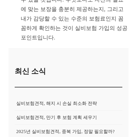
에 맞는 보장을 충분히 제공하는지, 그리고
내가 감당할 수 있는 수준의 보험료인지 꼼
꼼하게 확인하는 것이 실비보험 가입의 성공
포인트입니다.
최신 소식
실비보험견적, 해지 시 손실 최소화 전략
실비보험견적, 만기 후 보험 계획 세우기
2025년 실비보험견적, 중복 가입, 정말 필요할까?