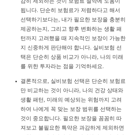
감히 제외하는 것이 보험료 절약에 도움이
됩니다. 단순히 보험료가 저렴하다고 해서
선택하기보다는, 내가 필요한 보장을 충분히
제공하는지, 그리고 향후 변화하는 생활 패
턴까지 고려했을 때 지속적인 보장이 가능한
지 신중하게 판단해야 합니다. 실비보험 선
택은 단순히 상품 비교가 아니라, 나의 미래
를 위한 투자라는 점을 기억하세요.
결론적으로, 실비보험 선택은 단순히 보험료
만 비교하는 것이 아니라, 나의 건강 상태와
생활 패턴, 미래의 예상되는 위험까지 고려
하여 나에게 꼭 맞는 보장 범위를 선택하는
것이 중요합니다. 필요한 보장을 꼼꼼히 따
져보고 불필요한 특약은 과감하게 제외하면