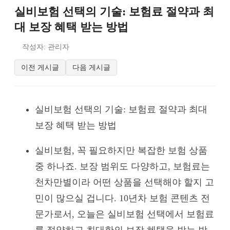
실비보험 선택의 기술: 보험료 절약과 최
대 보장 혜택 받는 방법
작성자: 관리자
이전 게시글
다음 게시글
실비보험 선택의 기술: 보험료 절약과 최대
보장 혜택 받는 방법
실비보험, 꼭 필요하지만 복잡한 보험 상품
중 하나죠. 보장 범위도 다양하고, 보험료는
천차만별이라 어떤 상품을 선택해야 할지 고
민이 많으실 겁니다. 10년차 보험 콘텐츠 전
문가로서, 오늘은 실비보험 선택에서 보험료
를 절약하고 최대한의 보장 혜택을 받는 방