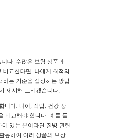
니다. 수많은 보험 상품과
 비교한다면, 나에게 최적의
택하는 기준을 설정하는 방법
까지 제시해 드리겠습니다.
니다. 나이, 직업, 건강 상
을 비교해야 합니다. 예를 들
환이 있는 분이라면 질병 관련
 활용하여 여러 상품의 보장