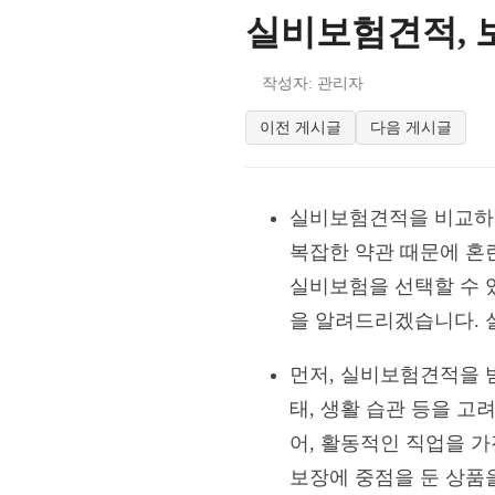
실비보험견적, 
작성자: 관리자
이전 게시글
다음 게시글
실비보험견적을 비교하고
복잡한 약관 때문에 혼
실비보험을 선택할 수 
을 알려드리겠습니다. 
먼저, 실비보험견적을 받
태, 생활 습관 등을 고
어, 활동적인 직업을 
보장에 중점을 둔 상품