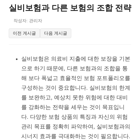
실비보험과 다른 보험의 조합 전략
작성자: 관리자
이전 게시글
다음 게시글
실비보험은 의료비 지출에 대한 보장을 기본
으로 하기 때문에, 다른 보험과의 조합을 통
해 보다 폭넓고 효율적인 보험 포트폴리오를
구성하는 것이 중요합니다. 실비보험의 한계
를 보완하고, 예상치 못한 위험에 대한 대비
를 강화하는 전략을 세우는 것이 목표입니
다. 다양한 보험 상품의 특징과 자신의 위험
관리 목표를 정확히 파악하여, 실비보험과의
시너지 효과를 극대화하는 것이 필요합니다.