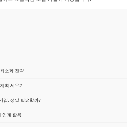
 최소화 전략
 계획 세우기
 가입, 정말 필요할까?
 연계 활용