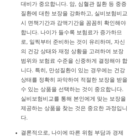
대비가 중요합니다. 암, 심혈관 질환 등 중증
질환에 대한 보장을 강화하고, 실비보험비교
시 면책기간과 감액기간을 꼼꼼히 확인해야
합니다. 나이가 들수록 보험료가 증가하므
로, 일찍부터 준비하는 것이 유리하며, 자신
의 건강 상태와 재정 상황을 고려하여 보장
범위와 보험료 수준을 신중하게 결정해야 합
니다. 특히, 만성질환이 있는 경우에는 건강
상태를 정확히 파악하여 적절한 보장을 받을
수 있는 상품을 선택하는 것이 중요합니다.
실비보험비교를 통해 본인에게 맞는 보장을
제공하는 상품을 찾는 것은 중요한 과정입니
다.
결론적으로, 나이에 따른 위험 부담과 경제