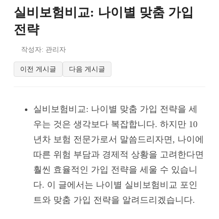
실비보험비교: 나이별 맞춤 가입
전략
작성자: 관리자
이전 게시글
다음 게시글
실비보험비교: 나이별 맞춤 가입 전략을 세
우는 것은 생각보다 복잡합니다. 하지만 10
년차 보험 전문가로서 말씀드리자면, 나이에
따른 위험 부담과 경제적 상황을 고려한다면
훨씬 효율적인 가입 전략을 세울 수 있습니
다. 이 글에서는 나이별 실비보험비교 포인
트와 맞춤 가입 전략을 알려드리겠습니다.