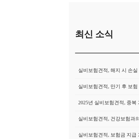
최신 소식
실비보험견적, 해지 시 손실
실비보험견적, 만기 후 보험
2025년 실비보험견적, 중복
실비보험견적, 건강보험과의
실비보험견적, 보험금 지급 