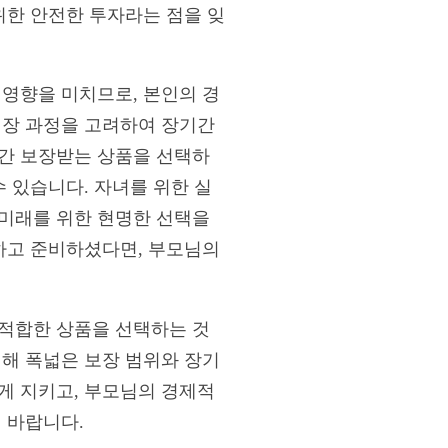
위한 안전한 투자라는 점을 잊
 영향을 미치므로, 본인의 경
성장 과정을 고려하여 장기간
기간 보장받는 상품을 선택하
수 있습니다. 자녀를 위한 실
 미래를 위한 현명한 선택을
해하고 준비하셨다면, 부모님의
 적합한 상품을 선택하는 것
위해 폭넓은 보장 범위와 장기
게 지키고, 부모님의 경제적
 바랍니다.