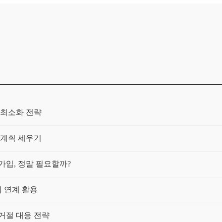
 최소화 전략
 계획 세우기
 가입, 정말 필요할까?
 연계 활용
거절 대응 전략