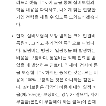
려드리겠습니다. 이 글을 통해 실비보험의
핵심 내용을 파악하고, 나에게 맞는 현명한
가입 전략을 세울 수 있도록 도와드리겠습니
다.
먼저, 실비보험의 보장 범위는 크게 입원비,
통원비, 그리고 추가적인 특약으로 나뉩니
다. 입원비는 병원에 입원했을 때 발생하는
비용을 보장하며, 통원비는 외래 진료를 받
았을 때 발생하는 진료비, 약제비, 검사비 등
을 보장합니다. 하지만 중요한 것은, 모든 비
용이 100% 보장되는 것은 아니라는 점입니
다. 실비보험은 각각의 비용에 대해 일정 비
율(예: 90%)만 보장하는 경우가 많으며, 자기
부담금(본인이 부담해야 하는 금액)이 존재