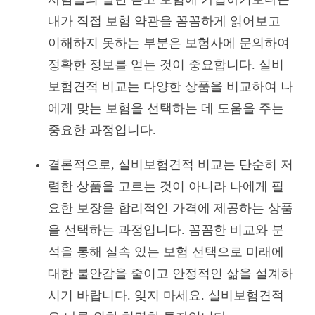
내가 직접 보험 약관을 꼼꼼하게 읽어보고
이해하지 못하는 부분은 보험사에 문의하여
정확한 정보를 얻는 것이 중요합니다. 실비
보험견적 비교는 다양한 상품을 비교하여 나
에게 맞는 보험을 선택하는 데 도움을 주는
중요한 과정입니다.
결론적으로, 실비보험견적 비교는 단순히 저
렴한 상품을 고르는 것이 아니라 나에게 필
요한 보장을 합리적인 가격에 제공하는 상품
을 선택하는 과정입니다. 꼼꼼한 비교와 분
석을 통해 실속 있는 보험 선택으로 미래에
대한 불안감을 줄이고 안정적인 삶을 설계하
시기 바랍니다. 잊지 마세요. 실비보험견적