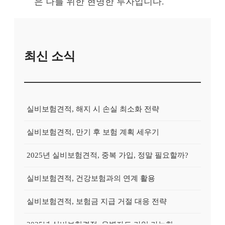
은 나를 위한 현명한 투자입니다.
최신 소식
실비보험견적, 해지 시 손실 최소화 전략
실비보험견적, 만기 후 보험 계획 세우기
2025년 실비보험견적, 중복 가입, 정말 필요할까?
실비보험견적, 건강보험과의 연계 활용
실비보험견적, 보험금 지급 거절 대응 전략
2025년 실비보험견적, 유병자도 가입 가능한 상품?