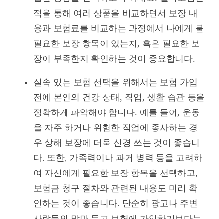
적을 통해 여러 상품을 비교하면서 보장 내
용과 보험료를 비교하는 과정에서 나에게 불
필요한 보장 항목이 있는지, 혹은 필요한 보
장이 부족한지 확인하는 것이 중요합니다.
실속 있는 보험 선택을 위해서는 보험 가입
전에 본인의 건강 상태, 직업, 생활 습관 등을
정확하게 파악해야 합니다. 예를 들어, 운동
을 자주 하거나 위험한 직업에 종사하는 경
우 상해 보장에 더욱 신경 쓰는 것이 좋습니
다. 또한, 가족력이나 과거 병력 등을 고려하
여 자신에게 필요한 보장 항목을 선택하고,
보험금 청구 절차와 관련된 내용도 미리 확
인하는 것이 좋습니다. 단순히 광고나 주변
사람들의 말만 듣고 보험에 가입하기보다는