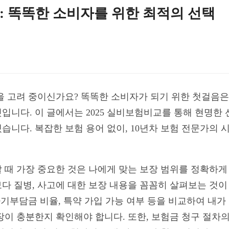
교: 똑똑한 소비자를 위한 최적의 선택
입을 고려 중이신가요? 똑똑한 소비자가 되기 위한 첫걸음
니다. 이 글에서는 2025 실비보험비교를 통해 현명한 
습니다. 복잡한 보험 용어 없이, 10년차 보험 전문가의 
할 때 가장 중요한 것은 나에게 맞는 보장 범위를 정확하
 질병, 사고에 대한 보장 내용을 꼼꼼히 살펴보는 것이 
자기부담금 비율, 특약 가입 가능 여부 등을 비교하여 내
장이 충분한지 확인해야 합니다. 또한, 보험금 청구 절차