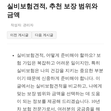
실비보험견적, 추천 보장 범위와
금액
작성자: 관리자
이전 게시글
다음 게시글
실비보험견적, 어떻게 준비해야 할까요? 보
험 가입은 복잡하고 어려운 일이지만, 특히
실비보험은 나의 건강을 지키는 중요한 부분
이기 때문에 신중하게 준비해야 합니다. 이
글에서는 실비보험견적을 비교하고, 나에게
맞는 보장 범위와 금액을 선택하는 데 도움
이 되는 정보를 제공해 드리겠습니다. 10년
차 보험 전문가로서, 여러분의 궁금증을 해