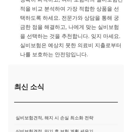
적을 비교 분석하여 가장 적합한 상품을 선
택하도록 하세요. 전문가와 상담을 통해 궁
금한 점을 해결하고, 나에게 맞는 실비보험
을 선택하는 것을 추천합니다. 잊지 마세요.
실비보험은 예상치 못한 의료비 지출로부터
나를 보호하는 안전망입니다.
최신 소식
실비보험견적, 해지 시 손실 최소화 전략
실비보험견적, 만기 후 보험 계획 세우기