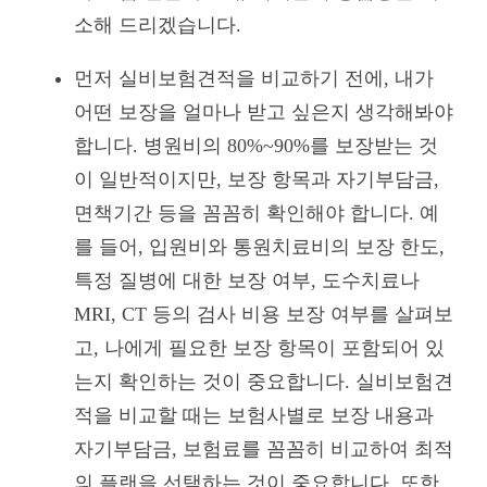
소해 드리겠습니다.
먼저 실비보험견적을 비교하기 전에, 내가
어떤 보장을 얼마나 받고 싶은지 생각해봐야
합니다. 병원비의 80%~90%를 보장받는 것
이 일반적이지만, 보장 항목과 자기부담금,
면책기간 등을 꼼꼼히 확인해야 합니다. 예
를 들어, 입원비와 통원치료비의 보장 한도,
특정 질병에 대한 보장 여부, 도수치료나
MRI, CT 등의 검사 비용 보장 여부를 살펴보
고, 나에게 필요한 보장 항목이 포함되어 있
는지 확인하는 것이 중요합니다. 실비보험견
적을 비교할 때는 보험사별로 보장 내용과
자기부담금, 보험료를 꼼꼼히 비교하여 최적
의 플랜을 선택하는 것이 중요합니다. 또한,