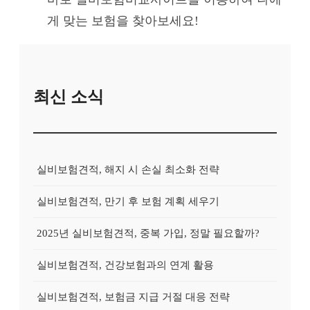
게 맞는 보험을 찾아보세요!
최신 소식
실비보험견적, 해지 시 손실 최소화 전략
실비보험견적, 만기 후 보험 계획 세우기
2025년 실비보험견적, 중복 가입, 정말 필요할까?
실비보험견적, 건강보험과의 연계 활용
실비보험견적, 보험금 지급 거절 대응 전략