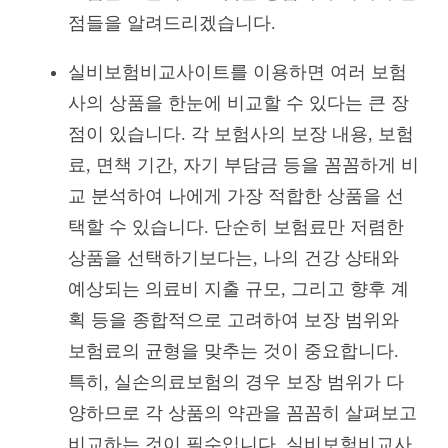
점들을 알려드리겠습니다.
실비보험비교사이트를 이용하면 여러 보험
사의 상품을 한눈에 비교할 수 있다는 큰 장
점이 있습니다. 각 보험사의 보장 내용, 보험
료, 면책 기간, 자기 부담금 등을 꼼꼼하게 비
교 분석하여 나에게 가장 적합한 상품을 선
택할 수 있습니다. 단순히 보험료만 저렴한
상품을 선택하기보다는, 나의 건강 상태와
예상되는 의료비 지출 규모, 그리고 향후 계
획 등을 종합적으로 고려하여 보장 범위와
보험료의 균형을 맞추는 것이 중요합니다.
특히, 실손의료보험의 경우 보장 범위가 다
양하므로 각 상품의 약관을 꼼꼼히 살펴보고
비교하는 것이 필수입니다. 실비보험비교사