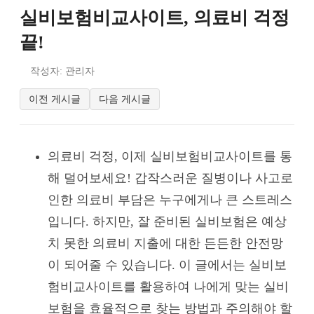
실비보험비교사이트, 의료비 걱정
끝!
작성자: 관리자
이전 게시글
다음 게시글
의료비 걱정, 이제 실비보험비교사이트를 통
해 덜어보세요! 갑작스러운 질병이나 사고로
인한 의료비 부담은 누구에게나 큰 스트레스
입니다. 하지만, 잘 준비된 실비보험은 예상
치 못한 의료비 지출에 대한 든든한 안전망
이 되어줄 수 있습니다. 이 글에서는 실비보
험비교사이트를 활용하여 나에게 맞는 실비
보험을 효율적으로 찾는 방법과 주의해야 할